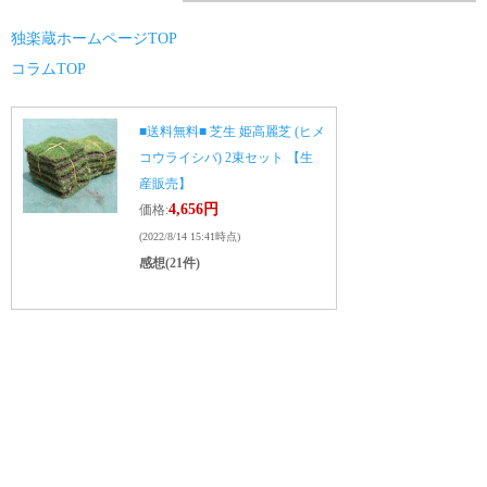
独楽蔵ホームページTOP
コラムTOP
■送料無料■ 芝生 姫高麗芝 (ヒメ
コウライシバ) 2束セット 【生
産販売】
4,656円
価格:
(2022/8/14 15:41時点)
感想(21件)