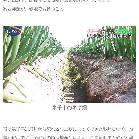
④人口減少、高齢化による耕作放棄地が増えていること
⑤西洋芝が、砂地でも育つこと
米子市のネギ畑
弓ヶ浜半島は河川から流れ込む土砂によってできた砂州なので、地
盤が砂地です。子どもの頃は地面といえば、全国何処でも砂だと思