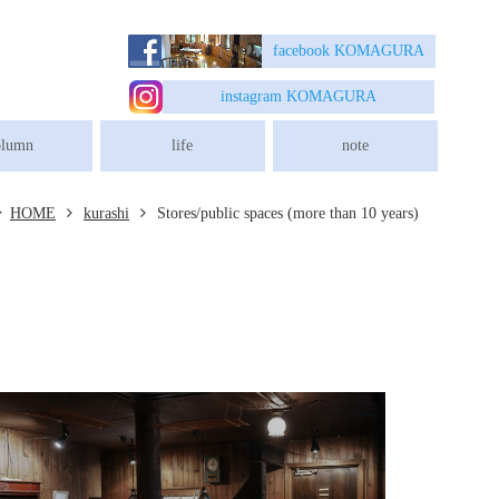
玉県入間市/川越市の木造新築店舗/リフォームは建築設計事務所・独楽蔵へ
facebook K
OMAGURA
instagram K
OMAGURA
olumn
life
note
HOME
kurashi
Stores/public spaces (more than 10 years)
娘さんの問いかけから始まった築27年のカフェ併用住宅の耐震再点検