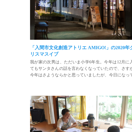
「入間市文化創造アトリエ AMIGO!」の2020年
リスマスイブ
我が家の次男は、ただいま小学6年生。今年は12月に
てもサンタさんの話を言わなくなっていたので、さす
今年はさようならかと思っていましたが、今日になっ
然、張り切り出して「サンタさんが今何処にいるか、
さかもと助産所 室内リフォームから12年
リで調べて！」というので、「ニュージーランド
中！」というと、いそいそと早目にベットに入ってい
した。