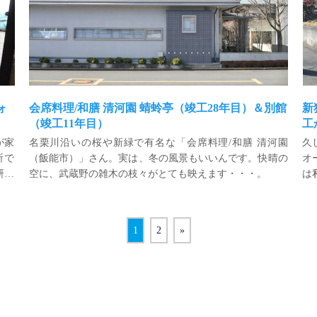
ォ
会席料理/和膳 清河園 蜻蛉亭（竣工28年目）＆別館
新
（竣工11年目）
工
が家
名栗川沿いの桜や新緑で有名な「会席料理/和膳 清河園
久
所で
（飯能市）」さん。実は、冬の風景もいいんです。快晴の
オ
研究
空に、武蔵野の雑木の枝々がとても映えます・・・。
は
さん
で
子た
も
あり
作
1
2
»