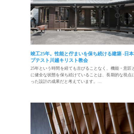
竣工25年。性能と佇まいを保ち続ける建築 -日
プテスト川越キリスト教会
25年という時間を経ても古びることなく、機能・意匠
に健全な状態を保ち続けていることは、長期的な視点
った設計の成果だと考えています。
私たちは、時間とともに成熟していく建築を目指して
20年の時間の経過。料亭の客室には自然素材の飾り
す。