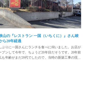
狭山の『レストラン 一国（いちくに）』さん竣
から20年経過
しぶりに一国さんにランチを食べに伺いました。お店が
ープンして今年で、ちょうど20年目だそうです。20年前
私も年齢がまだ20代でしたので、当時の新築工事の現場
は、木部の収まりがよくわからなくて職人さんに教えて
らったり、枕木でエントランスの大きな階段や造作物を
ったりしていたのを思い出しました。