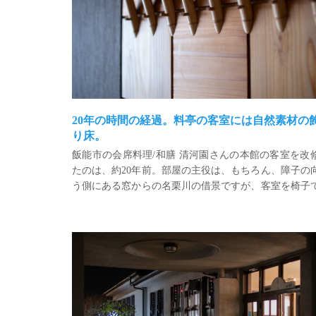
20年の時間の経過。料亭の客室には自然素材の
り床。
飯能市の会席料理/和膳 清河園さんの本館の客室を改
たのは、約20年前。部屋の主役は、もちろん、障子の
う側にある窓からの名栗川の借景ですが、客室を椅子
座敷でも使用できるように、細長い部屋の側面に、奥
の少ない床の間風の飾り棚を計画しました。