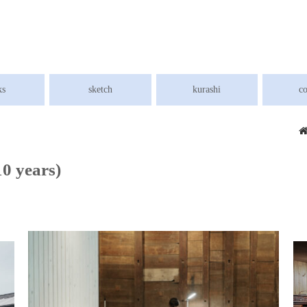
埼
ks
sketch
kurashi
c
10 years)
佇まいを保ち続ける建築 -日本バプテスト川越キリスト教会
歴史的建物を未来につなぐ ― 繁田醤油・蔵のリノベーションと子どもの居場所づくり