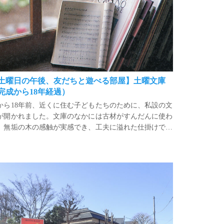
土曜日の午後、友だちと遊べる部屋】土曜文庫
完成から18年経過）
から18年前、近くに住む子どもたちのために、私設の文
が開かれました。文庫のなかには古材がすんだんに使わ
、無垢の木の感触が実感でき、工夫に溢れた仕掛けで建
の仕組みがわかるようにつくられています。その23坪の
新狭山の『レストラン 一国（いちくに）』さん竣工から20年経過
間は、それ自体が絵本の世界のような「宝探しの空間」
なっているのです。