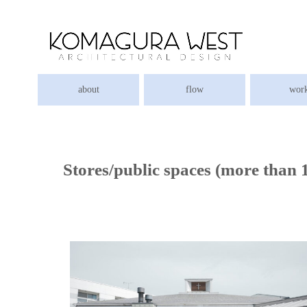
about
flow
wor
Stores/public spaces (more than 
竣工25年。性能と