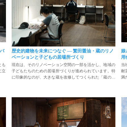
本バ
歴史的建物を未来につなぐ ― 繁田醤油・蔵のリノ
娘
ベーションと子どもの居場所づくり
用
とも
現在は、そのリノベーション空間の一部を活かし、地域の
当
に立
子どもたちのための居場所づくりが進められています。特
耐
に印象的なのが、大きな蔵を改修してつくられた「蔵の自
満
いま
習室」。対象は中学生から大学生まで。放課後や休日に安
ま
床。
川越のMONO MOON CAFE （完成から21年経過）
心して過ごせる、落ち着いた学びの場として地域に開かれ
本
ています。
て
れ