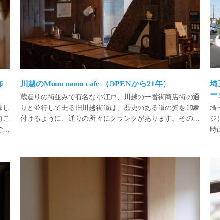
飾
川越のMono moon cafe （OPENから21年）
埼
ー
蔵造りの街並みで有名な小江戸、川越の一番街商店街の通
修し
りと並行して走る旧川越街道は、歴史のある道の姿を印象
埼
向こ
付けるように、通りの所々にクランクがあります。その道
ジ
でも
沿いの市の中心部、松江町に「MONO MOON CAFE 」は
時
行き
あります。1階部分がカフェスペース、2階部分が住居の木
ム
「入間市文化創造アトリエ AMIGO!」の2020年クリスマスイブ（リノベーションから19年経過）
【西川材を使った客室の飾り床 いろいろ】会席割烹 清河園 本館（埼玉県飯能市）
造併用住宅です。建物が完成してから、すでに21年が経過
の
しています。近くまで出かけたので、久しぶりにカフェに
建
立ち寄ってみました。