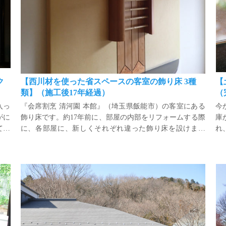
ク
【西川材を使った省スペースの客室の飾り床 3種
【
類】（施工後17年経過）
（
入っ
『会席割烹 清河園 本館』（埼玉県飯能市）の客室にある
今
がに
飾り床です。約17年前に、部屋の内部をリフォームする際
庫
て俄
に、各部屋に、新しくそれぞれ違った飾り床を設けまし
れ
アプ
た。
物
経過
会席料理/和膳 清河園 蜻蛉亭（竣工28年目）＆別館（竣工11年目）
通過
空
きま
と