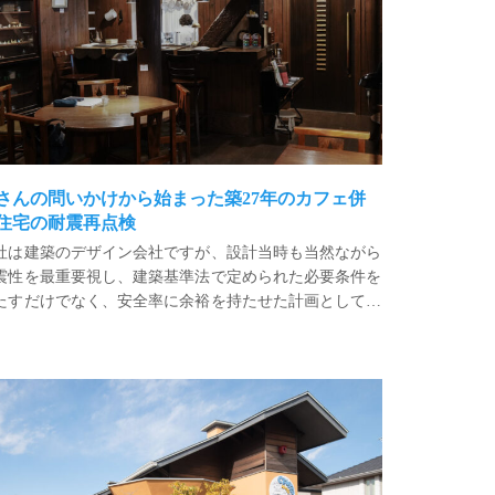
さんの問いかけから始まった築27年のカフェ併
住宅の耐震再点検
社は建築のデザイン会社ですが、設計当時も当然ながら
震性を最重要視し、建築基準法で定められた必要条件を
たすだけでなく、安全率に余裕を持たせた計画としてい
す。今回のご説明では、木造建築における耐震設計の基
埼玉県三郷市の住宅展示場（三郷ハウジングステージ）のセンターハウス（管理棟）
的な考え方や、竣工当時と現在の耐震基準の違いについ
も補足しました。ご説明を終えると、施主さまも安心さ
たご様子でした。