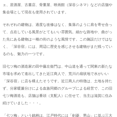
ェ、居酒屋、古書店、骨董屋、映画館（深谷シネマ）などの店舗や
集会場として現在も使用されています。
それぞれの建物は、過度な改修はなく、集落のように肩を寄せ合っ
て、点在している風景がとてもいい雰囲気。細かな路地や、曲がっ
た先にある建物は一種の街のような風情です。この施設だけではな
く、「深谷宿」には、周辺に歴史を感じさせる建物がまだ残ってい
るのも、魅力の一つです。
旧七ツ梅の酒造家の田中藤左衞門は、中山道を通って関東の新たな
市場を求めて進出してきた近江商人で、荒川の扇状地で水がいい
「深谷宿」に店を構えたそうです。近江商人の特徴は、土地を持た
ず、分家暖簾分けによる血族同郷のグループによる経営で、この旧
七ツ梅酒造も、店舗は番頭（支配人）に任せて、当主は滋賀に住み
続けていました・・・。
「七ツ梅」という銘柄は、江戸時代には「剣菱、男山」に並ぶ三大