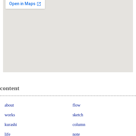
content
about
flow
works
sketch
kurashi
column
life
note