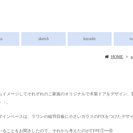
ks
sketch
kurashi
c
HOME
w
らイメージしてそれぞれのご家族のオリジナルで木製ドアをデザイン、
・・。
ザインベースは、ラワンの縦羽目板に小さいガラスのFIXをつけたデザ
ることをお聞きしたので、それから考えたのがTYPE①〜④