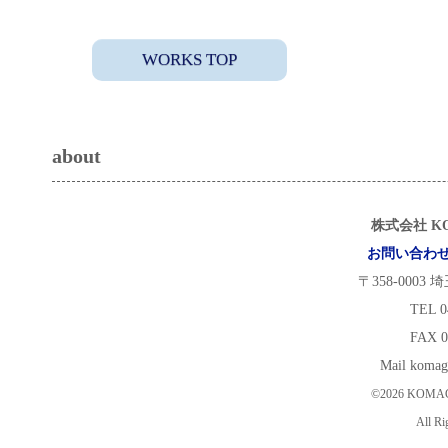
WORKS TOP
about
株式会社 KO
お問い合わ
〒358-0003
TEL 0
FAX 0
Mail koma
©2026 KOMAG
All Ri