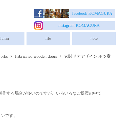
玄関ドアデザイン ボツ案
facebook K
OMAGURA
instagram K
OMAGURA
olumn
life
note
orks
Fabricated wooden doors
玄関ドアデザイン ボツ案
製作する場合が多いのですが、いろいろなご提案の中で
インです。