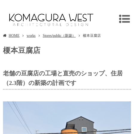
榎本豆腐店
HOME
works
Stores/public（新築）
榎本豆腐店
榎本豆腐店
老舗の豆腐店の工場と直売のショップ、住居
（2.3階）の新築の計画です