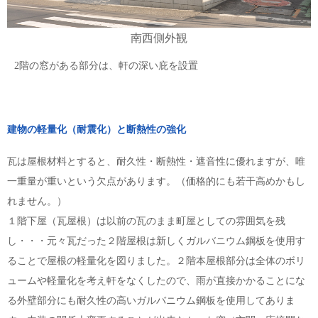
南西側外観
2階の窓がある部分は、軒の深い庇を設置
建物の軽量化（耐震化）と断熱性の強化
瓦は屋根材料とすると、耐久性・断熱性・遮音性に優れますが、唯
一重量が重いという欠点があります。（価格的にも若干高めかもし
れません。）
１階下屋（瓦屋根）は以前の瓦のまま町屋としての雰囲気を残
し・・・元々瓦だった２階屋根は新しくガルバニウム鋼板を使用す
ることで屋根の軽量化を図りました。２階本屋根部分は全体のボリ
ュームや軽量化を考え軒をなくしたので、雨が直接かかることにな
る外壁部分にも耐久性の高いガルバニウム鋼板を使用してありま