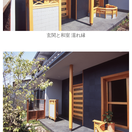
玄関と和室 濡れ縁