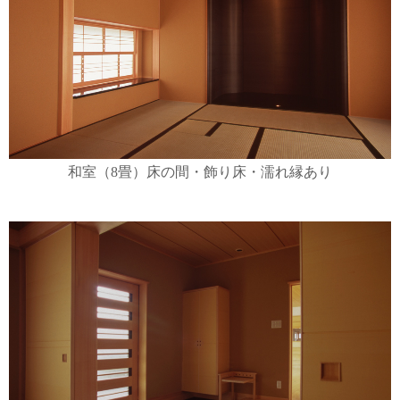
和室（8畳）床の間・飾り床・濡れ縁あり