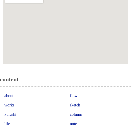
content
about
flow
works
sketch
kurashi
column
life
note