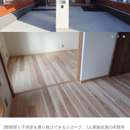
2階寝室と子供室を通り抜けできるクローク。5人家族全員の衣類等