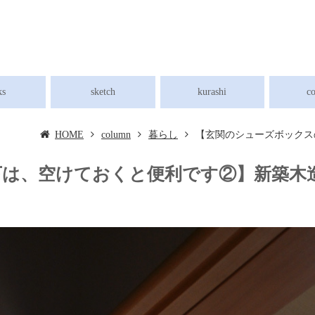
ks
sketch
kurashi
c
HOME
column
暮らし
【玄関のシューズボックス
下は、空けておくと便利です②】新築木