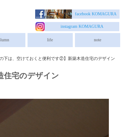
埼玉県日高市の新築木造住宅/リフォームは建築設計事務所/独楽蔵へ
facebook K
OMAGURA
instagram K
OMAGURA
olumn
life
note
の下は、空けておくと便利です②】新築木造住宅のデザイン
造住宅のデザイン