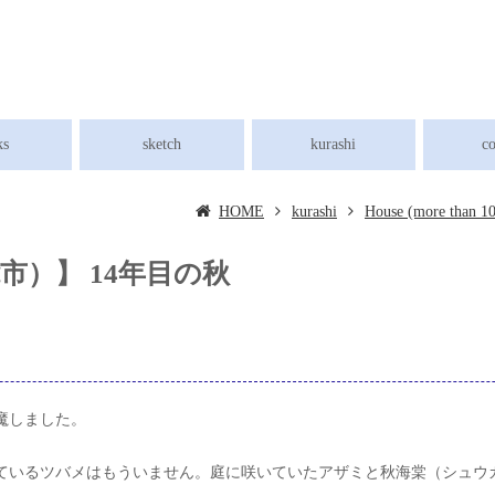
ks
sketch
kurashi
c
HOME
kurashi
House (more than 10
）】 14年目の秋
魔しました。
ているツバメはもういません。庭に咲いていたアザミと秋海棠（シュウ