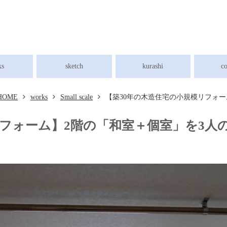
ks
sketch
kurashi
c
HOME
works
Small scale
【築30年の木造住宅の小規模リフォ
リフォーム】2階の「和室＋個室」を3人