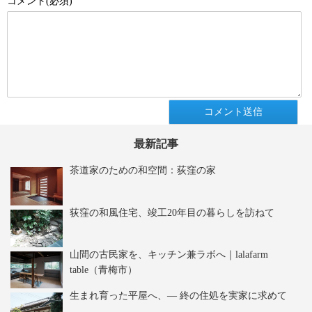
コメント(必須)
最新記事
茶道家のための和空間：荻窪の家
荻窪の和風住宅、竣工20年目の暮らしを訪ねて
山間の古民家を、キッチン兼ラボへ｜lalafarm
table（青梅市）
生まれ育った平屋へ、― 終の住処を実家に求めて