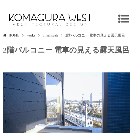
埼玉県越生町/入間市の木造新築住宅/リフォームは建築設計事務所/独楽蔵へ
HOME
works
Small scale
2階バルコニー 電車の見える露天風呂
2階バルコニー 電車の見える露天風呂