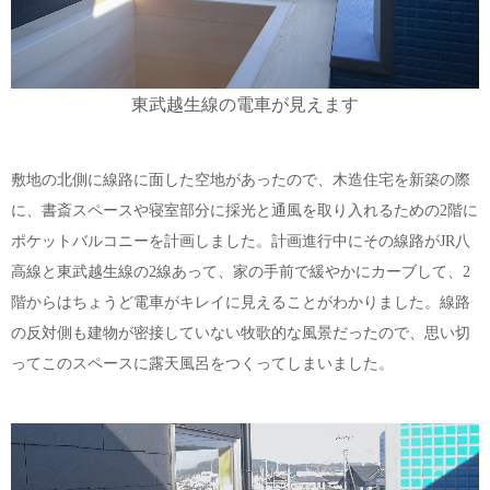
東武越生線の電車が見えます
敷地の北側に線路に面した空地があったので、木造住宅を新築の際
に、書斎スペースや寝室部分に採光と通風を取り入れるための2階に
ポケットバルコニーを計画しました。計画進行中にその線路がJR八
高線と東武越生線の2線あって、家の手前で緩やかにカーブして、2
階からはちょうど電車がキレイに見えることがわかりました。線路
の反対側も建物が密接していない牧歌的な風景だったので、思い切
ってこのスペースに露天風呂をつくってしまいました。