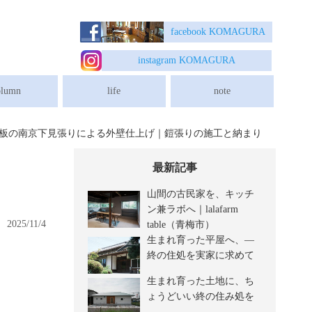
埼玉県越生町の木造新築住宅/リフォームは一級建築士事務所/独楽蔵へ
facebook K
OMAGURA
instagram K
OMAGURA
olumn
life
note
板の南京下見張りによる外壁仕上げ｜鎧張りの施工と納まり
最新記事
山間の古民家を、キッチ
ン兼ラボへ｜lalafarm
2025/11/4
table（青梅市）
生まれ育った平屋へ、―
終の住処を実家に求めて
生まれ育った土地に、ち
ょうどいい終の住み処を