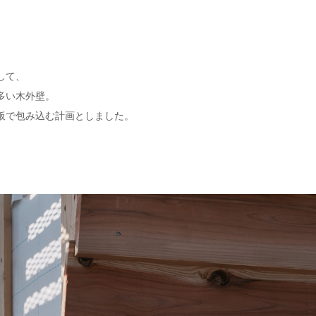
して、
多い木外壁。
板で包み込む計画としました。