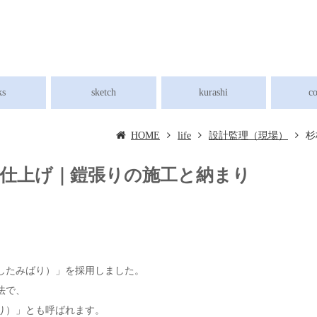
ks
sketch
kurashi
c
HOME
life
設計監理（現場）
杉
仕上げ｜鎧張りの施工と納まり
、
したみばり）」を採用しました。
法で、
り）」とも呼ばれます。