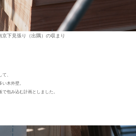
南京下見張り（出隅）の収まり
して、
多い木外壁。
板で包み込む計画としました。