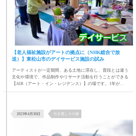
【老人福祉施設がアートの拠点に（NHK総合で放
送）】東松山市のデイサービス施設の試み
アーティストが一定期間、ある土地に滞在し、普段とは違う
文化や環境で、作品制作やリサーチ活動を行うことができる
【AIR（アート・イン・レジデンス）】の場です。1年が経過
して、全国からいろいろなアーティストさんが滞在されたそ
うで、先日、その様子がNHKで放送されていました。
飯能銀座商店街の老舗洋菓子店「夢彩菓 すずき」OPEN 【ホンモノの
モノづくり】
2023年4月30日
引き渡しその後