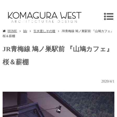
東京都青梅市の店舗デザインは建築設計事務所/独楽蔵へ
HOME
life
引き渡しその後
JR青梅線 鳩ノ巣駅前 『山鳩カフェ』
桜＆薪棚
JR青梅線 鳩ノ巣駅前 『山鳩カフェ』
桜＆薪棚
2020/4/1