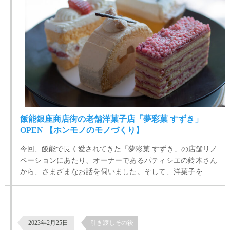
飯能銀座商店街の老舗洋菓子店「夢彩菓 すずき」
OPEN 【ホンモノのモノづくり】
今回、飯能で長く愛されてきた「夢彩菓 すずき」の店舗リノ
ベーションにあたり、オーナーであるパティシエの鈴木さん
から、さまざまなお話を伺いました。そして、洋菓子をつく
る過程や仕事の取り組み方、そして、ケーキを実際にいただ
きながら、あらためて、これは本物のモノづくりの仕事なの
【12年経過した木造住宅の木製建具の調整と部品交換】埼玉県日高市の
だと深く感じました。
新築木造住宅
2023年2月25日
引き渡しその後