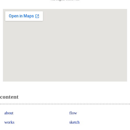
content
about
flow
works
sketch