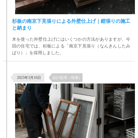
杉板の南京下見張りによる外壁仕上げ｜鎧張りの施工
と納まり
木を使った外壁仕上げにはいくつかの方法がありますが、今
回の住宅では、杉板による「南京下見張り（なんきんしたみ
ばり）」を採用しました。
【古民家リノベで新たに購入した古建具を生かす】埼玉県坂戸市
2025年3月16日
設計監理（現場）