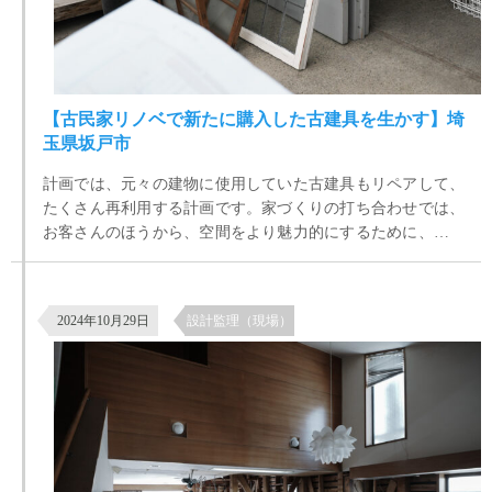
【古民家リノベで新たに購入した古建具を生かす】埼
玉県坂戸市
計画では、元々の建物に使用していた古建具もリペアして、
たくさん再利用する計画です。家づくりの打ち合わせでは、
お客さんのほうから、空間をより魅力的にするために、さら
にアンティーク建具がほしいというお話がでていて、古道具
屋やアンティークショップ、ネットなどで、いい建具があっ
世田谷区八幡山の築35年の住宅リノベーション 現場の様子
て、それを持ち込みしてもらえれば、それに合わせて現場で
2024年10月29日
設計監理（現場）
対応しますということになっていました。