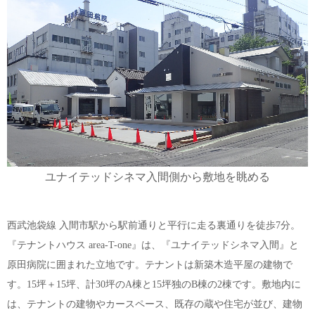
ユナイテッドシネマ入間側から敷地を眺める
西武池袋線 入間市駅から駅前通りと平行に走る裏通りを徒歩7分。
『テナントハウス area-T-one』は、『ユナイテッドシネマ入間』と
原田病院に囲まれた立地です。テナントは新築木造平屋の建物で
す。15坪＋15坪、計30坪のA棟と15坪独のB棟の2棟です。敷地内に
は、テナントの建物やカースペース、既存の蔵や住宅が並び、建物