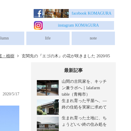
埼玉県日高市の新築木造住宅は建築設計事務所/独楽蔵へ
facebook K
OMAGURA
instagram K
OMAGURA
olumn
life
note
庭・植樹
玄関先の『エゴの木』の花が咲きました 2020/05
最新記事
山間の古民家を、キッチ
ン兼ラボへ｜lalafarm
2020/5/17
table（青梅市）
生まれ育った平屋へ、―
終の住処を実家に求めて
生まれ育った土地に、ち
ょうどいい終の住み処を