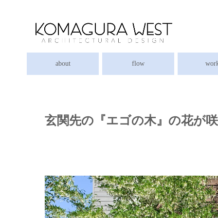
about
flow
wor
玄関先の『エゴの木』の花が咲きま