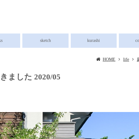
ks
sketch
kurashi
c
HOME
life
した 2020/05