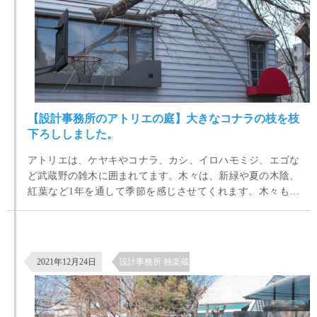
【設計事務所のアトリエの庭】大きなコナラの枝を枝
下ろししました。
アトリエは、ケヤキやコナラ、カシ、イロハモミジ、エゴな
ど武蔵野の雑木に囲まれてます。木々は、新緑や夏の木陰、
紅葉など1年を通して季節を感じさせてくれます。木々もア
トリエの歴史と共にずいぶん大きくなりました。一度に管理
するのは大変なので、毎年、少しづつ剪定や枝下ろしを繰り
【クリスマスの夜は、「杉っ葉」を薪ストーブの焚き付けに】設計事務
返しています。大抵は、ロープを上手く使いながら人力で降
所の環境
ろしていますが、アトリエの奥、カフェアマルフィの手前の
2021年12月24日
設計事務所 独楽蔵 有機な暮らし
コナラは、さすがに人力だけでは無理そうです。