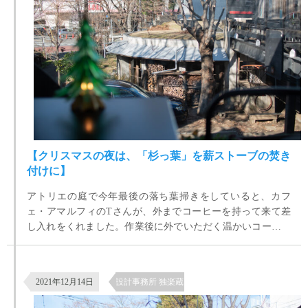
【クリスマスの夜は、「杉っ葉」を薪ストーブの焚き
付けに】
アトリエの庭で今年最後の落ち葉掃きをしていると、カフ
ェ・アマルフィのTさんが、外までコーヒーを持って来て差
し入れをくれました。作業後に外でいただく温かいコーヒー
は格別です。
設計事務所の雑木林の庭 ケヤキの枝下ろし作業
2021年12月14日
設計事務所 独楽蔵 有機な暮らし