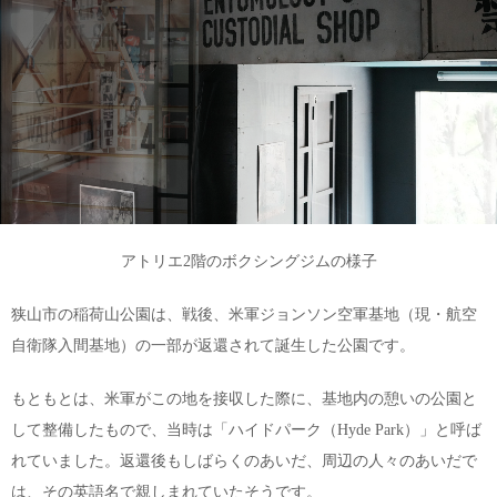
アトリエ2階のボクシングジムの様子
狭山市の稲荷山公園は、戦後、米軍ジョンソン空軍基地（現・航空
自衛隊入間基地）の一部が返還されて誕生した公園です。
もともとは、米軍がこの地を接収した際に、基地内の憩いの公園と
して整備したもので、当時は「ハイドパーク（Hyde Park）」と呼ば
れていました。返還後もしばらくのあいだ、周辺の人々のあいだで
は、その英語名で親しまれていたそうです。