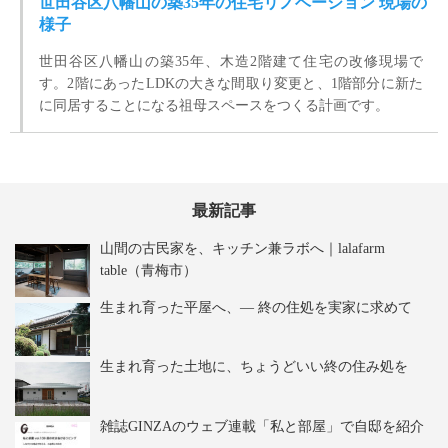
世田谷区八幡山の築35年の住宅リノベーション 現場の
様子
世田谷区八幡山の築35年、木造2階建て住宅の改修現場で
す。2階にあったLDKの大きな間取り変更と、1階部分に新た
に同居することになる祖母スペースをつくる計画です。
最新記事
山間の古民家を、キッチン兼ラボへ｜lalafarm
table（青梅市）
生まれ育った平屋へ、― 終の住処を実家に求めて
生まれ育った土地に、ちょうどいい終の住み処を
雑誌GINZAのウェブ連載「私と部屋」で自邸を紹介