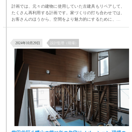
計画では、元々の建物に使用していた古建具もリペアして、
たくさん再利用する計画です。家づくりの打ち合わせでは、
お客さんのほうから、空間をより魅力的にするために、さら
にアンティーク建具がほしいというお話がでていて、古道具
屋やアンティークショップ、ネットなどで、いい建具があっ
世田谷区八幡山の築35年の住宅リノベーション 現場の様子
て、それを持ち込みしてもらえれば、それに合わせて現場で
2024年10月29日
設計監理（現場）
対応しますということになっていました。