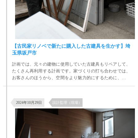
【古民家リノベで新たに購入した古建具を生かす】埼
玉県坂戸市
計画では、元々の建物に使用していた古建具もリペアして、
たくさん再利用する計画です。家づくりの打ち合わせでは、
お客さんのほうから、空間をより魅力的にするために、さら
にアンティーク建具がほしいというお話がでていて、古道具
屋やアンティークショップ、ネットなどで、いい建具があっ
世田谷区八幡山の築35年の住宅リノベーション 現場の様子
て、それを持ち込みしてもらえれば、それに合わせて現場で
2024年10月29日
設計監理（現場）
対応しますということになっていました。