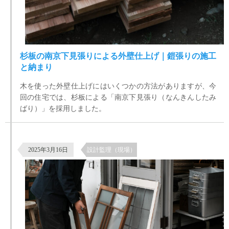
杉板の南京下見張りによる外壁仕上げ｜鎧張りの施工
と納まり
木を使った外壁仕上げにはいくつかの方法がありますが、今
回の住宅では、杉板による「南京下見張り（なんきんしたみ
ばり）」を採用しました。
【古民家リノベで新たに購入した古建具を生かす】埼玉県坂戸市
2025年3月16日
設計監理（現場）