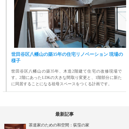
世田谷区八幡山の築35年の住宅リノベーション 現場の
様子
世田谷区八幡山の築35年、木造2階建て住宅の改修現場で
す。2階にあったLDKの大きな間取り変更と、1階部分に新た
に同居することになる祖母スペースをつくる計画です。
最新記事
茶道家のための和空間：荻窪の家