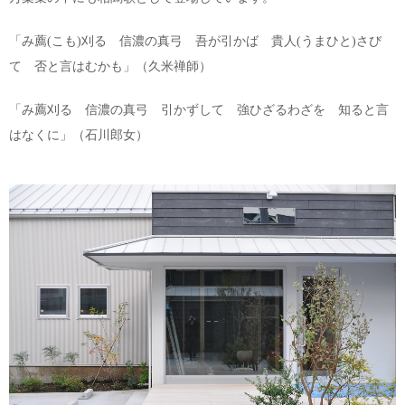
「み薦(こも)刈る 信濃の真弓 吾が引かば 貴人(うまひと)さび
て 否と言はむかも」（久米禅師）
「み薦刈る 信濃の真弓 引かずして 強ひざるわざを 知ると言
はなくに」（石川郎女）