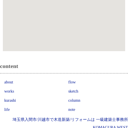
content
about
flow
works
sketch
kurashi
column
life
note
埼玉県入間市/川越市で木造新築/リフォームは 一級建築士事務所
KOMAGURA WEST