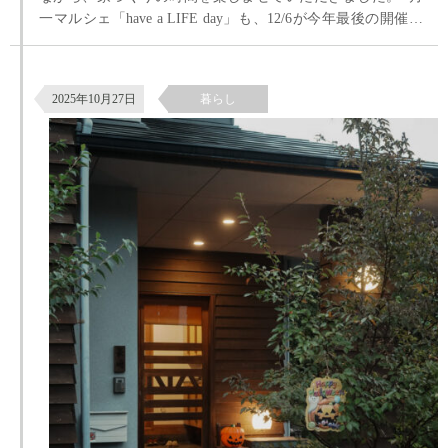
一マルシェ「have a LIFE day」も、12/6が今年最後の開催と
なります。 このマルシェもまた、たくさんの出逢いや、気
づき、新しい発見を運んでくれる場所です。 来年は、どん
ハロウィンと地域の子ども会の行事
な年になるのでしょう。 どんな人と、どんな風景に出会え
2025年10月27日
暮らし
るのか。 今からとても楽しみにしています。