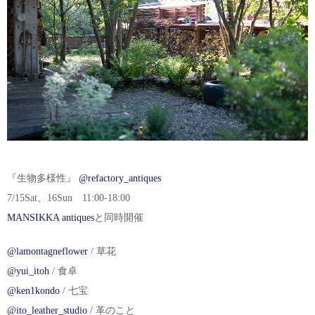
『生物多様性』
@refactory_antiques
7/15Sat、16Sun 11:00-18:00
MANSIKKA antiques
と同時開催
@lamontagneflower
/ 草花
@yui_itoh
/ 食卓
@ken1kondo
/ 七宝
@ito_leather_studio
/ 革のこと