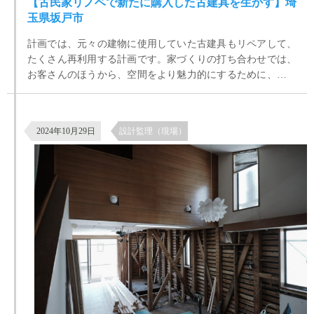
【古民家リノベで新たに購入した古建具を生かす】埼
玉県坂戸市
計画では、元々の建物に使用していた古建具もリペアして、
たくさん再利用する計画です。家づくりの打ち合わせでは、
お客さんのほうから、空間をより魅力的にするために、さら
にアンティーク建具がほしいというお話がでていて、古道具
屋やアンティークショップ、ネットなどで、いい建具があっ
世田谷区八幡山の築35年の住宅リノベーション 現場の様子
て、それを持ち込みしてもらえれば、それに合わせて現場で
2024年10月29日
設計監理（現場）
対応しますということになっていました。