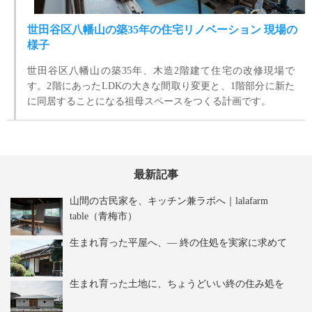
世田谷区八幡山の築35年の住宅リノベーション 現場の
様子
世田谷区八幡山の築35年、木造2階建て住宅の改修現場で
す。2階にあったLDKの大きな間取り変更と、1階部分に新た
に同居することになる祖母スペースをつくる計画です。
最新記事
山間の古民家を、キッチン兼ラボへ｜lalafarm
table（青梅市）
生まれ育った平屋へ、― 終の住処を実家に求めて
生まれ育った土地に、ちょうどいい終の住み処を