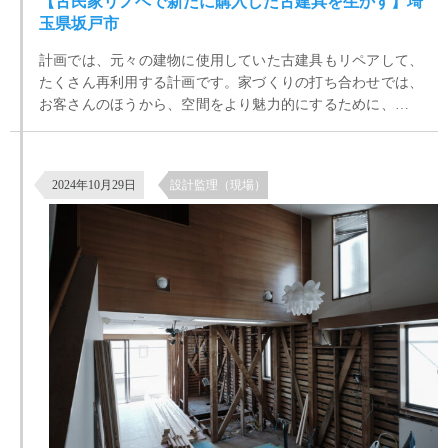
【古民家リノベで新たに購入した古建具を生かす】埼
玉県坂戸市
計画では、元々の建物に使用していた古建具もリペアして、
たくさん再利用する計画です。家づくりの打ち合わせでは、
お客さんのほうから、空間をより魅力的にするために、さら
にアンティーク建具がほしいというお話がでていて、古道具
屋やアンティークショップ、ネットなどで、いい建具があっ
世田谷区八幡山の築35年の住宅リノベーション 現場の様子
て、それを持ち込みしてもらえれば、それに合わせて現場で
2024年10月29日
設計監理（現場）
対応しますということになっていました。