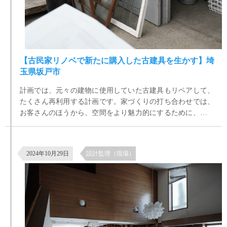
【古民家リノベで新たに購入した古建具を生かす】埼
玉県坂戸市
計画では、元々の建物に使用していた古建具もリペアして、
たくさん再利用する計画です。家づくりの打ち合わせでは、
お客さんのほうから、空間をより魅力的にするために、さら
にアンティーク建具がほしいというお話がでていて、古道具
屋やアンティークショップ、ネットなどで、いい建具があっ
世田谷区八幡山の築35年の住宅リノベーション 現場の様子
て、それを持ち込みしてもらえれば、それに合わせて現場で
2024年10月29日
設計監理（現場）
対応しますということになっていました。