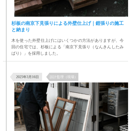
杉板の南京下見張りによる外壁仕上げ｜鎧張りの施工
と納まり
木を使った外壁仕上げにはいくつかの方法がありますが、今
回の住宅では、杉板による「南京下見張り（なんきんしたみ
ばり）」を採用しました。
【古民家リノベで新たに購入した古建具を生かす】埼玉県坂戸市
2025年3月16日
設計監理（現場）