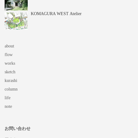
KOMAGURA WEST Atelier
about
flow
works
sketch
kurashi
column
life
note
お問い合わせ