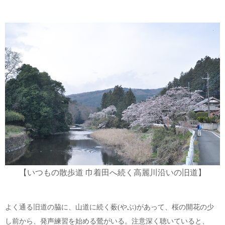
【いつもの散歩道 巾着田へ続く高麗川沿いの旧道】
よく通る旧道の脇に、山道に続く薮(やぶ)があって、桜の開花の少
し前から、発声練習を始める鶯がいる。注意深く聴いていると、