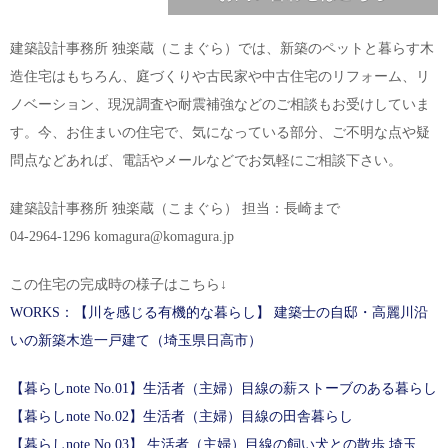
建築設計事務所 独楽蔵（こまぐら）では、新築のペットと暮らす木
造住宅はもちろん、庭づくりや古民家や中古住宅のリフォーム、リ
ノベーション、現況調査や耐震補強などのご相談もお受けしていま
す。今、お住まいの住宅で、気になっている部分、ご不明な点や疑
問点などあれば、電話やメールなどでお気軽にご相談下さい。
建築設計事務所 独楽蔵（こまぐら） 担当：長崎まで
04-2964-1296 komagura@komagura.jp
この住宅の完成時の様子はこちら↓
WORKS：【川を感じる有機的な暮らし】 建築士の自邸・高麗川沿
いの新築木造一戸建て（埼玉県日高市）
【暮らしnote No.01】生活者（主婦）目線の薪ストーブのある暮らし
【暮らしnote No.02】生活者（主婦）目線の田舎暮らし
【暮らしnote No.03】 生活者（主婦）目線の飼い犬との散歩 埼玉