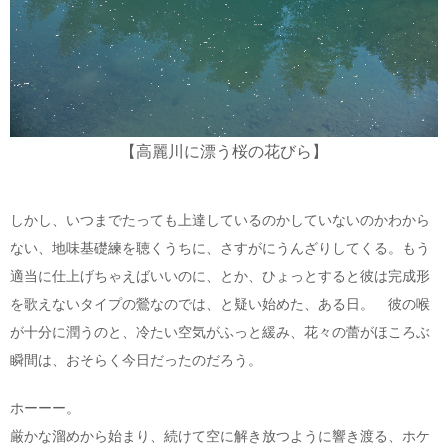
【高麗川に漂う桜の花びら】
しかし、いつまでたっても上達しているのかしていないのかわから
ない、地味基礎練を聴くうちに、さすがにうんざりしてくる。もう
適当に仕上げちゃえばいいのに、とか、ひょっとすると彼は完成形
を歌えないタイプの鶯なのでは、と疑い始めた、ある日。 彼の喉
が十分に潤うのと、冷たい空気がふっと緩み、花々の蕾がほころぶ
瞬間は、おそらく今日だったのだろう。
ホーーー。
厳かな溜めから始まり、続けて空に解き放つように響き渡る、ホケ