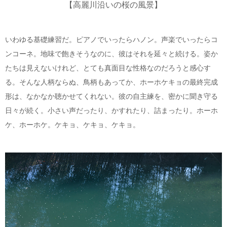
【高麗川沿いの桜の風景】
いわゆる基礎練習だ。ピアノでいったらハノン。声楽でいったらコ
ンコーネ。地味で飽きそうなのに、彼はそれを延々と続ける。姿か
たちは見えないけれど、とても真面目な性格なのだろうと感心す
る。そんな人柄ならぬ、鳥柄もあってか、ホーホケキョの最終完成
形は、なかなか聴かせてくれない。彼の自主練を、密かに聞き守る
日々が続く。小さい声だったり、かすれたり、詰まったり。ホーホ
ケ、ホーホケ。ケキョ、ケキョ、ケキョ。